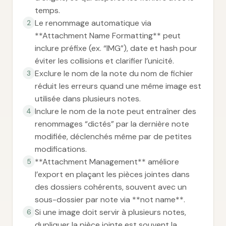
temps.
Le renommage automatique via
2
**Attachment Name Formatting** peut
inclure préfixe (ex. “IMG”), date et hash pour
éviter les collisions et clarifier l’unicité.
Exclure le nom de la note du nom de fichier
3
réduit les erreurs quand une même image est
utilisée dans plusieurs notes.
Inclure le nom de la note peut entraîner des
4
renommages “dictés” par la dernière note
modifiée, déclenchés même par de petites
modifications.
**Attachment Management** améliore
5
l’export en plaçant les pièces jointes dans
des dossiers cohérents, souvent avec un
sous-dossier par note via **not name**.
Si une image doit servir à plusieurs notes,
6
dupliquer la pièce jointe est souvent la