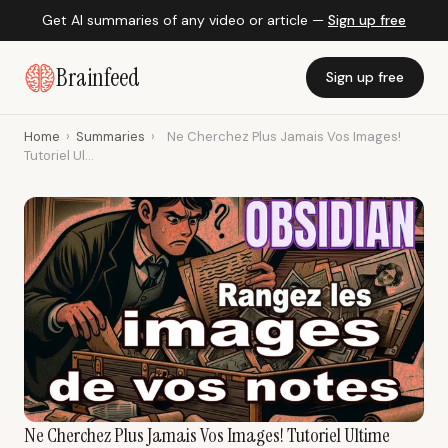
Get AI summaries of any video or article —
Sign up free
Brainfeed
Sign up free
Home
›
Summaries
›
Ne Cherchez Plus Jamais Vos Images!
Tutoriel Ul...
Ne Cherchez Plus Jamais Vos Images! Tutoriel Ultime