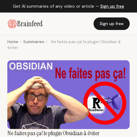
Get AI summaries of any video or article —
Sign up free
Brainfeed
Sign up free
Home
›
Summaries
›
Ne faites pas ça! le plugin Obsidian à
éviter
Ne faites pas ça! le plugin Obsidian à éviter