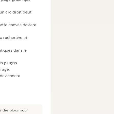
un clic droit peut
nd le canvas devient
ia recherche et
ntiques dans le
es plugins
rrage.
edeviennent
er des blocs pour