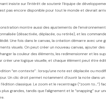
nant insiste sur l’intérêt de soutenir l’équipe de développem
n’est pas encore disponible pour tout le monde et devrait arri
monstration montre aussi des ajustements de l’environnement : 
nnalisée (désactivée, déplacée, ou retirée), et les command
dié. Une fois dans le canvas, la création démarre avec une gri
éments visuels. On peut créer un nouveau canvas, ajouter des
hanger la couleur des éléments, les redimensionner et les sup
ur créer une logique visuelle, et chaque élément peut être édi
’édition “en contexte” : lorsqu’une note est déplacée ou modif
jour. Un clic droit permet notamment d’ouvrir la note dans un 
à l’édition classique. Le zoom et le recentrage (“zoom to…”) faci
lus grandes, tandis que l’alignement et le “snapping” sur une
re.