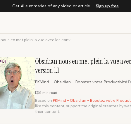
Get AI summaries of any video or article —
Sign up free
nous en met plein la vue avec les canv...
Obsidian nous en met plein la vue avec
version 1.1
·
PKMind - Obsidian - Boostez votre Productivité
D
5 min read
Based on
PKMind - Obsidian - Boostez votre Producti
like this content, support the original creators by wa
their content.