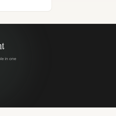
nt
le in one