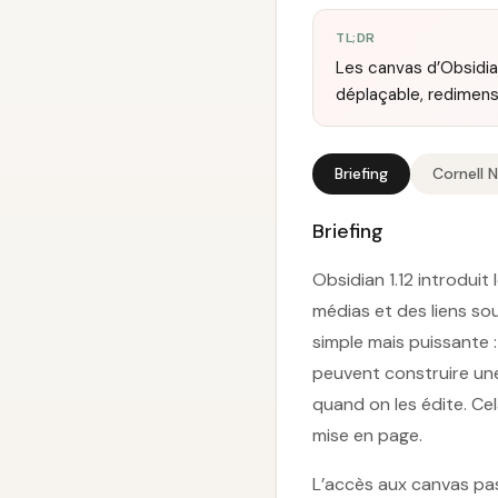
TL;DR
Les canvas d’Obsidi
déplaçable, redimensi
Briefing
Cornell 
Briefing
Obsidian 1.12 introduit
médias et des liens sou
simple mais puissante :
peuvent construire une
quand on les édite. Ce
mise en page.
L’accès aux canvas pas