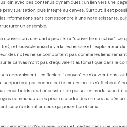
us loin avec des contenus dynamiques : un lien vers une pag
prévisualisation, puis intégré au canvas. Surtout, il est poss
 des informations sans correspondre à une note existante, pu
tructurer un ensemble.
a conversion : une carte peut être “convertie en fichier”, ce q
titre), retrouvable ensuite via la recherche et l’explorateur de 
ntérieur des notes ne se comportent pas comme les liens sémant
ts sur le canvas n’ont pas d’équivalent automatique dans le co
iques apparaissent : les fichiers “.canvas” ne s’ouvrent pas sur
ne supportent pas encore cette extension ; ils s’affichent à 
s aux inner builds peut nécessiter de passer en mode sécurité 
ugins communautaires pour résoudre des erreurs au démarrag
ent jusqu’à identifier ceux qui posent problème.
ian permettent d’organiser notes et médias dans une mise e