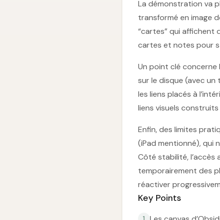
La démonstration va pl
transformé en image de 
“cartes” qui affichent
cartes et notes pour s
Un point clé concerne l
sur le disque (avec un 
les liens placés à l’i
liens visuels construi
Enfin, des limites prat
(iPad mentionné), qui 
Côté stabilité, l’accè
temporairement des pl
réactiver progressivem
Key Points
Les canvas d’Obsid
1