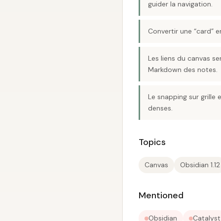
guider la navigation.
Convertir une “card” en
Les liens du canvas se
Markdown des notes.
Le snapping sur grill
denses.
Topics
Canvas
Obsidian 1.12
Mentioned
Obsidian
Catalyst