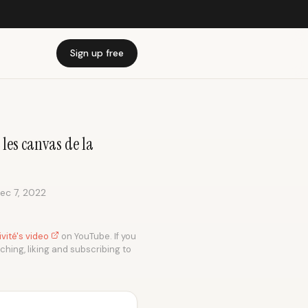
Sign up free
 les canvas de la
ec 7, 2022
vité's video
on YouTube. If you
tching, liking and subscribing to