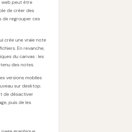
e web peut être
ible de créer des
is de regrouper ces
ui crée une vraie note
fichiers. En revanche,
iques du canvas : les
ntenu des notes.
 les versions mobiles
nouveau sur desktop.
et de désactiver
e, puis de les
n page graphique