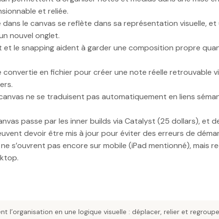
sionnable et reliée.
 dans le canvas se reflète dans sa représentation visuelle, et 
 un nouvel onglet.
ment et le snapping aident à garder une composition propre qua
 convertie en fichier pour créer une note réelle retrouvable v
ers.
u canvas ne se traduisent pas automatiquement en liens séma
canvas passe par les inner builds via Catalyst (25 dollars), et d
vent devoir être mis à jour pour éviter des erreurs de déma
s ne s’ouvrent pas encore sur mobile (iPad mentionné), mais r
sktop.
t l’organisation en une logique visuelle : déplacer, relier et regroup